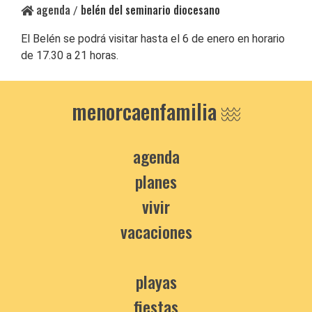
agenda
belén del seminario diocesano
/
El Belén se podrá visitar hasta el 6 de enero en horario
de 17.30 a 21 horas.
menorcaenfamilia
agenda
planes
vivir
vacaciones
playas
fiestas