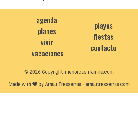
agenda
playas
planes
fiestas
vivir
contacto
vacaciones
© 2026 Copyright:
menorcaenfamilia.com
Made with
by Arnau Tresserras -
arnautresserras.com