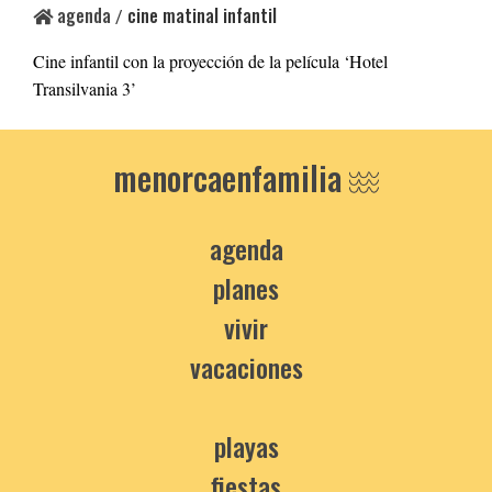
agenda
cine matinal infantil
/
Cine infantil con la proyección de la película ‘Hotel
Transilvania 3’
menorcaenfamilia
agenda
planes
vivir
vacaciones
playas
fiestas