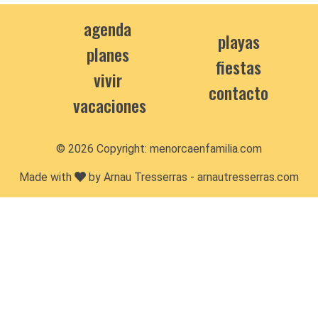
agenda
playas
planes
fiestas
vivir
contacto
vacaciones
© 2026 Copyright:
menorcaenfamilia.com
Made with
by Arnau Tresserras -
arnautresserras.com