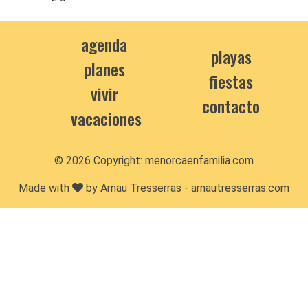
agenda
playas
planes
fiestas
vivir
contacto
vacaciones
© 2026 Copyright:
menorcaenfamilia.com
Made with
by Arnau Tresserras -
arnautresserras.com