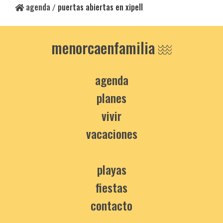
agenda
puertas abiertas en xipell
/
menorcaenfamilia
agenda
planes
vivir
vacaciones
playas
fiestas
contacto