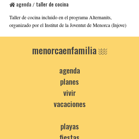
agenda
taller de cocina
/
Taller de cocina incluido en el programa Alternanits,
organizado por el Institut de la Joventut de Menorca (Injove)
menorcaenfamilia
agenda
planes
vivir
vacaciones
playas
fiestas