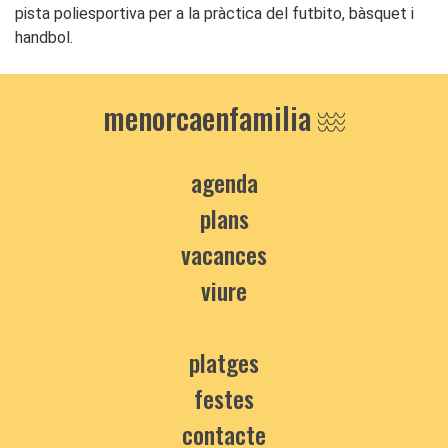
pista poliesportiva per a la pràctica del futbito, bàsquet i
handbol.
menorcaenfamilia
agenda
plans
vacances
viure
platges
festes
contacte