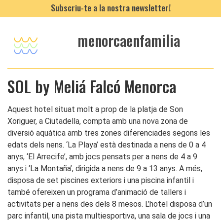
Subscriu-te a la nostra newsletter!
menorcaenfamilia
SOL by Meliá Falcó Menorca
Aquest hotel situat molt a prop de la platja de Son
Xoriguer, a Ciutadella, compta amb una nova zona de
diversió aquàtica amb tres zones diferenciades segons les
edats dels nens. ‘La Playa’ està destinada a nens de 0 a 4
anys, ‘El Arrecife’, amb jocs pensats per a nens de 4 a 9
anys i ‘La Montaña’, dirigida a nens de 9 a 13 anys. A més,
disposa de set piscines exteriors i una piscina infantil i
també ofereixen un programa d’animació de tallers i
activitats per a nens des dels 8 mesos. L’hotel disposa d’un
parc infantil, una pista multiesportiva, una sala de jocs i una