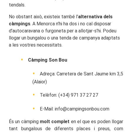
tendals.
No obstant això, existeix també l’
alternativa dels
càmpings
. A Menorca n’hi ha dos i no cal disposar
d’autocaravana o furgoneta per a allotjar-s’hi. Podeu
llogar un bungalou o una tenda de campanya adaptats
a les vostres necessitats.
Càmping Son Bou
Adreça: Carretera de Sant Jaume km 3,5
(Alaior)
Telèfon: (+34) 971 37 27 27
E-Mail: info@campingsonbou.com
És un càmping
molt complet
en el que es poden llogar
tant bungalous de diferents places i preus, com