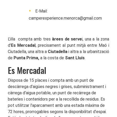
E-Mail:
camperexperience.menorca@gmail.com
L’illa compta amb tres
àrees de serve
i, una a la zona
d’
Es Mercadal
, precisament al punt mitjà entre Maó i
Ciutadella, una altra a
Ciutadella
i altra a la urbanització
de
Punta Prima,
a la costa de
Sant Lluís
.
Es Mercadal
Disposa de 15 places i compta amb un punt de
descàrrega d’aigües negres i grises, subministrament i
càrrega d’aigua potable, un punt de recàrrega de
bateries i contenidors per a la recollida de residus. Es
pot utilitzar l’aparcament amb una estada màxima de
72 hores, prorrogables segons la disponibilitat d’espai.