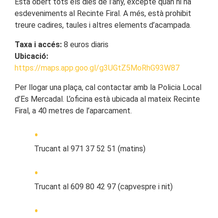
Està obert tots els dies de l’any, excepte quan hi ha
esdeveniments al Recinte Firal. A més, està prohibit
treure cadires, taules i altres elements d’acampada.
Taxa i accés:
8 euros diaris
Ubicació:
https://maps.app.goo.gl/g3UGtZ5MoRhG93W87
Per llogar una plaça, cal contactar amb la Policia Local
d’Es Mercadal. L’oficina està ubicada al mateix Recinte
Firal, a 40 metres de l’aparcament.
Trucant al 971 37 52 51 (matins)
Trucant al 609 80 42 97 (capvespre i nit)