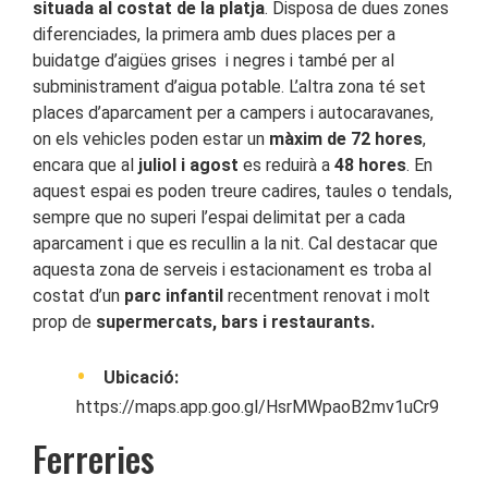
situada al costat de la platja
. Disposa de dues zones
diferenciades, la primera amb dues places per a
buidatge d’aigües grises i negres i també per al
subministrament d’aigua potable. L’altra zona té set
places d’aparcament per a campers i autocaravanes,
on els vehicles poden estar un
màxim de 72 hores
,
encara que al
juliol i agost
es reduirà a
48 hores
. En
aquest espai es poden treure cadires, taules o tendals,
sempre que no superi l’espai delimitat per a cada
aparcament i que es recullin a la nit. Cal destacar que
aquesta zona de serveis i estacionament es troba al
costat d’un
parc infantil
recentment renovat i molt
prop de
supermercats, bars i restaurants.
Ubicació:
https://maps.app.goo.gl/HsrMWpaoB2mv1uCr9
Ferreries