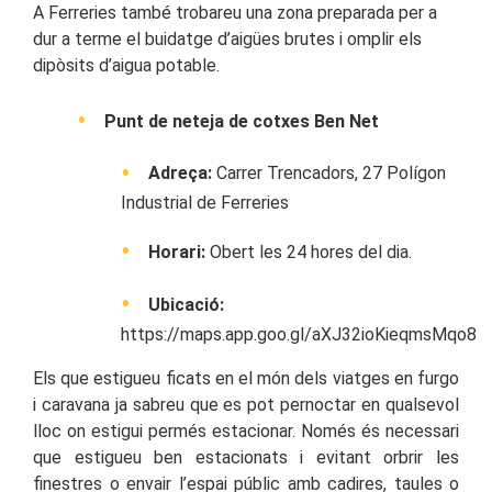
A Ferreries també trobareu una zona preparada per a
dur a terme el buidatge d’aigües brutes i omplir els
dipòsits d’aigua potable.
Punt de neteja de cotxes Ben Net
Adreça:
Carrer Trencadors, 27 Polígon
Industrial de Ferreries
Horari:
Obert les 24 hores del dia.
Ubicació:
https://maps.app.goo.gl/aXJ32ioKieqmsMqo8
Els que estigueu ficats en el món dels viatges en furgo
i caravana ja sabreu que es pot pernoctar en qualsevol
lloc on estigui permés estacionar. Només és necessari
que estigueu ben estacionats i evitant orbrir les
finestres o envair l’espai públic amb cadires, taules o