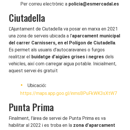
Per correu electrònic a
policia@esmercadal.es
Ciutadella
L’Ajuntament de Ciutadella va posar en marxa en 2021
una zona de serveis ubicada a l’
aparcament municipal
del carrer Carnissers, en el Polígon de Ciutadella
.
Es permet als usuaris d’autocaravanes o furgos
realitzar el
buidatge d’aigües grises i negres
dels
vehicles, així com carregar aigua potable. Inicialment,
aquest servei és gratuït
Ubicació
:
https://maps.app.goo.gl/inmsBPuFkWK3sXtW7
Punta Prima
Finalment, l’àrea de servei de Punta Prima es va
habilitar al 2022 i es troba en la
zona d’aparcament