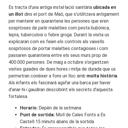
Es tracta d’una antiga instal·lació sanitària
ubicada en
un illot
dins el port de Maó, que s’utilitzava antigament
per mantenir en quarantena les persones que eren
sospitoses de patir malalties com pesta bubònica,
lepra, tuberculosi o febre groga. Durant la visita us
explicaran com es feien els controls als vaixells
sospitosos de portar malalties contagioses i com
passaren quarantena entre els seus murs prop de
400.000 persones. De maig a octubre s’organitzen
visites guiades de dues hores i mitja de durada que us
permetran conèixer a fons un lloc amb
molta història
.
Als infants els fascinarà agafar una barca per haver
d’anar-hi i gaudiran descobrint els secrets d’aquesta
fortalesa.
Horaris:
Depèn de la setmana
Punt de sortida:
Moll de Cales Fonts a Es
Castell 15 minuts abans de la sortida