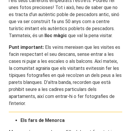
i els seus carrerons empedrats i estrets. Podreu fer
unes fotos precioses! Tot i això, heu de saber que no
es tracta d’un autèntic poble de pescadors antic, sinó
que va ser construït fa uns 50 anys com a centre
turístic imitant els autèntics poblets de pescadors.
Tanmateix, és un
lloc màgic
que val la pena visitar.
Punt important:
Els veïns mereixen que les visites es
facin respectant el seu descans, sense entrar a les
cases ni pujar a les escales o als balcons. Així mateix,
la comunitat agrairia que els visitants evitessin fer les
típiques fotografies en què recolzen un dels peus a les
parets blanques. D’altra banda, recorden que està
prohibit seure a les cadires particulars dels
apartaments, així com entrar-hi o fer fotografies de
l’interior.
Els fars de Menorca