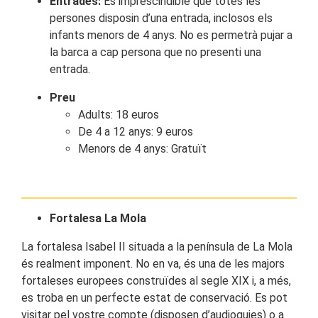
Entrades:
És imprescindible que totes les
persones disposin d’una entrada, inclosos els
infants menors de 4 anys. No es permetrà pujar a
la barca a cap persona que no presenti una
entrada.
Preu
Adults: 18 euros
De 4 a 12 anys: 9 euros
Menors de 4 anys: Gratuït
Fortalesa La Mola
La fortalesa Isabel II situada a la península de La Mola
és realment imponent. No en va, és una de les majors
fortaleses europees construïdes al segle XIX i, a més,
es troba en un perfecte estat de conservació. Es pot
visitar pel vostre compte (disposen d’audioguies) o a