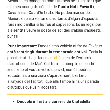
Menorca és coneguda com l’illa dels set fars, tot i que
els més coneguts són els de
Punta Nati, Favàritx,
Cavalleria i Cap d’Artrutx.
No podeu marxar de
Menorca sense visitar els voltants d’algun d’aquests
fars i molt millor si ho feu al capvespre. És un regal per
als sentits veure la posta de sol des d’algun d’aquests
punts!
Punt important:
L’accés amb vehicle al far de Favàritx
està restringit durant la temporada estival.
Teniu la
possibilitat d’ agafar un
autobús
des de l’estació
d’autobusos de Maó. Cal tenir en compte que, si hi
aneu amb el vostre vehicle privat, només podreu
accedir fins a una zona d’aparcament, bastant
allunyada del far, tot i que allà també hi ha una parada
d’autobús que us hi acostarà.
Descobrir l’art als carrers de Ciutadella