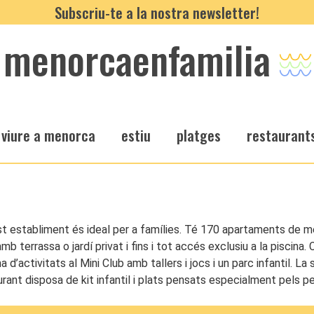
Subscriu-te a la nostra newsletter!
menorcaenfamilia
viure a menorca
estiu
platges
restaurant
est establiment és ideal per a famílies. Té 170 apartaments de 
mb terrassa o jardí privat i fins i tot accés exclusiu a la piscin
’activitats al Mini Club amb tallers i jocs i un parc infantil. La
urant disposa de kit infantil i plats pensats especialment pels pe