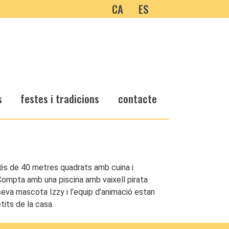
CA
ES
s
festes i tradicions
contacte
més de 40 metres quadrats amb cuina i
a. Compta amb una piscina amb vaixell pirata
 seva mascota Izzy i l’equip d’animació estan
tits de la casa.