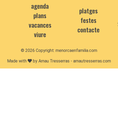
agenda
platges
plans
festes
vacances
contacte
viure
© 2026 Copyright:
menorcaenfamilia.com
Made with
by Arnau Tresserras -
arnautresserras.com