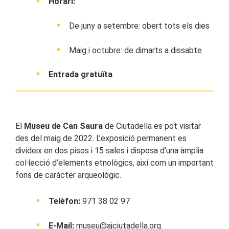
Horari:
De juny a setembre: obert tots els dies
Maig i octubre: de dimarts a dissabte
Entrada gratuïta
El
Museu de Can Saura
de Ciutadella es pot visitar
des del maig de 2022. L’exposició permanent es
divideix en dos pisos i 15 sales i disposa d’una àmplia
col·lecció d’elements etnològics, així com un important
fons de caràcter arqueològic.
Telèfon:
971 38 02 97
E-Mail:
museu@ajciutadella.org