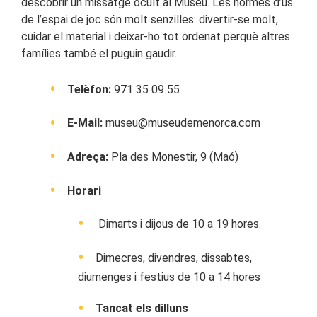
descobrir un missatge ocult al Museu. Les normes d’ús
de l’espai de joc són molt senzilles: divertir-se molt,
cuidar el material i deixar-ho tot ordenat perquè altres
famílies també el puguin gaudir.
Telèfon:
971 35 09 55
E-Mail:
museu@museudemenorca.com
Adreça:
Pla des Monestir, 9 (Maó)
Horari
Dimarts i dijous de 10 a 19 hores.
Dimecres, divendres, dissabtes,
diumenges i festius de 10 a 14 hores
Tancat els dilluns