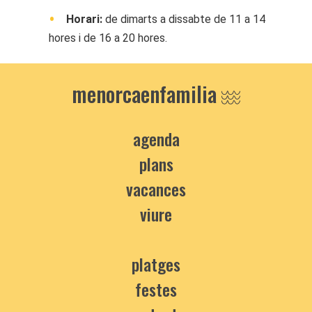
Horari:
de dimarts a dissabte de 11 a 14
hores i de 16 a 20 hores.
menorcaenfamilia
agenda
plans
vacances
viure
platges
festes