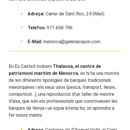
Adreça:
Carrer de Sant Roc, 24 (Maó)
Telèfon:
971 658 796
E-Mail:
menorca@galeriacayon.com
En Es Castell trobem
Thalassa, el centre de
patriomoni marítim de Menorca
, on hi ha una mostra
de les diferents tipologies de barques tradicionals
menorquines i els seus usos (pesca, transport, lleure,
competició…), una reproducció d’un taller de mestre
d’aixa, que són els professionals que construeixen les
barques de llenya i un espai interactiu, on aprendre a
fer nusos marins.
Adreça
: Canteres de S’Arraval Vella, al Camí