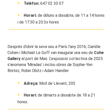
Telèfon:
647 02 30 07
Horari:
de dilluns a dissabte, de 11 a 14 hores
i de 17:30 a 20:3o hores
Després d’obrir la seva seu a París l’any 2016, Camille
Cohen i Michaël Le Goff van inaugurar una seu de
Cohe
Gallery
al port de Maó. L’exposició col·lectiva de 2025
s’anomena ‘Miradas’ i inclou obres de Sophie-Yen
Bretez, Robin Obitz i Adam Handler
Adreça:
Moll de Llevant, 205
Horari:
de dimarts a dissabte de 18 a 21
hores.