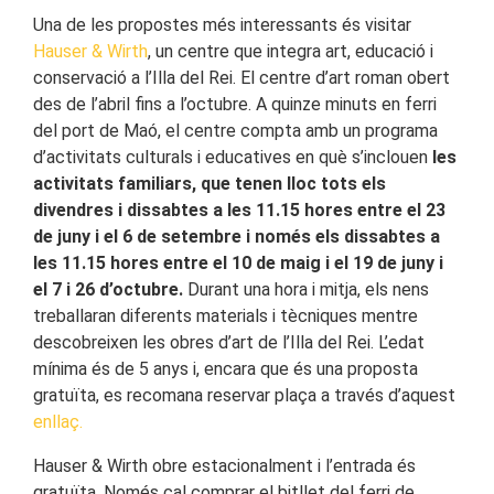
Una de les propostes més interessants és visitar
Hauser & Wirth
, un centre que integra art, educació i
conservació a l’Illa del Rei. El centre d’art roman obert
des de l’abril fins a l’octubre. A quinze minuts en ferri
del port de Maó, el centre compta amb un programa
d’activitats culturals i educatives en què s’inclouen
les
activitats familiars, que tenen lloc tots els
divendres i dissabtes a les 11.15 hores entre el 23
de juny i el 6 de setembre i només els dissabtes a
les 11.15 hores entre el 10 de maig i el 19 de juny i
el 7 i 26 d’octubre.
Durant una hora i mitja, els nens
treballaran diferents materials i tècniques mentre
descobreixen les obres d’art de l’Illa del Rei. L’edat
mínima és de 5 anys i, encara que és una proposta
gratuïta, es recomana reservar plaça a través d’aquest
enllaç.
Hauser & Wirth obre estacionalment i l’entrada és
gratuïta. Només cal comprar el bitllet del ferri de