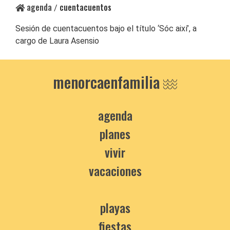
agenda
cuentacuentos
/
Sesión de cuentacuentos bajo el título ‘Sóc així’, a
cargo de Laura Asensio
menorcaenfamilia
agenda
planes
vivir
vacaciones
playas
fiestas