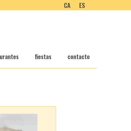
CA
ES
urantes
fiestas
contacto