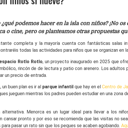
n niños si llueve?
¿qué podemos hacer en la isla con niños? ¡No os 
ca o cine, pero os planteamos otras propuestas qu
tante completa y la mayoría cuenta con fantásticas salas infa
ntraréis todas las actividades para niños que se organizan en las
espacio Rotlo Rotlo
, un proyecto inaugurado en 2025 que ofrec
mbólico, rincón de de lectura y patio con arenero. Los adultos 
r un precio de entrada.
s
, un buen plan es ir al
parque infantil
que hay en el
Centro de Jar
eques jueguen mientras los padres pueden estudiar en una zona
alternativa. Menorca es un lugar ideal para llevar a los ni
 cansar pronto y por eso se recomienda que las visitas no se
s para pasar un rato sin que los peques se acaben agobiando.
Aqu