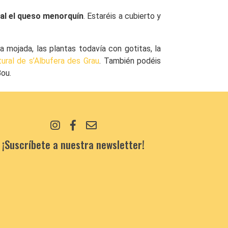
nal el queso menorquín
. Estaréis a cubierto y
ra mojada, las plantas todavía con gotitas, la
ural de s’Albufera des Grau
. También podéis
Bou.
¡Suscríbete a nuestra newsletter!