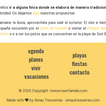
niños
ir a alguna finca donde se elabora de manera tradicio
tividad. Os dejamos
aquí
nuestras propuestas.
ne la lluvia, aprovechéis para salir al exterior. El olor a tier
queña excursión por el
Camí de Cavalls
o visitar el
Parque Nat
ótica
o ir a ver los patos que se concentran en la playa de Son 
agenda
playas
planes
fiestas
vivir
contacto
vacaciones
© 2026 Copyright:
menorcaenfamilia.com
Made with
by Arnau Tresserras -
arnautresserras.com