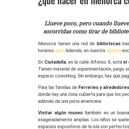
¿qué hacer en menorca co
Llueve poco, pero cuando llueve 
socorridas como tirar de bibliote
Menorca tienen una red de
bibliotecas
bas
horarios
aquí.
Además, en nuestra
agenda
enco
En
Ciutadella
, en la calle Alfonso X, está
el 
Tienen material de experimentación, juego si
espacio coworking. Sin embargo, hay que paga
Para las familias de
Ferreries y alrededore
donde hay una zona cubierta para que los p
además de una pista americana.
Visitar algún museo t
ambién es un buena 
exageradamente amplias. Los niños se suelen
espacios expositivos de la isla son perfecto