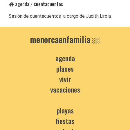
agenda
cuentacuentos
/
Sesión de cuentacuentos a cargo de Judith Lirola.
menorcaenfamilia
agenda
planes
vivir
vacaciones
playas
fiestas