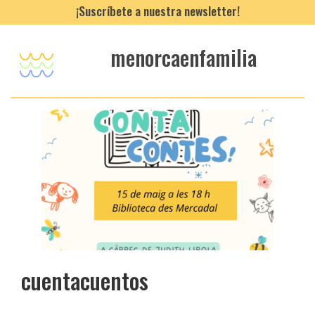
¡Suscríbete a nuestra newsletter!
menorcaenfamilia
cuentacuentos