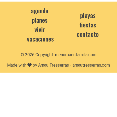
agenda
playas
planes
fiestas
vivir
contacto
vacaciones
© 2026 Copyright:
menorcaenfamilia.com
Made with
by Arnau Tresserras -
arnautresserras.com