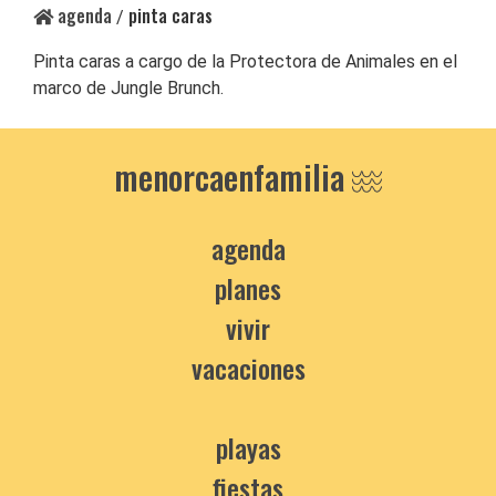
agenda
pinta caras
/
Pinta caras a cargo de la Protectora de Animales en el
marco de Jungle Brunch.
menorcaenfamilia
agenda
planes
vivir
vacaciones
playas
fiestas