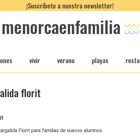
¡Suscríbete a nuestra newsletter!
menorcaenfamilia
iones
vivir
verano
playas
resta
lida florit
it
rgalida Florit para familias de nuevos alumnos.