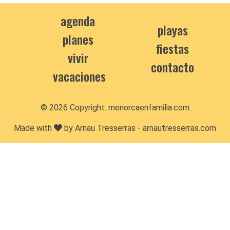
agenda
playas
planes
fiestas
vivir
contacto
vacaciones
© 2026 Copyright:
menorcaenfamilia.com
Made with
by Arnau Tresserras -
arnautresserras.com