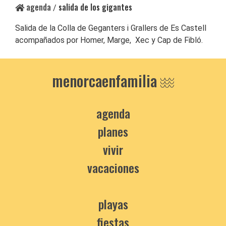
agenda
salida de los gigantes
/
Salida de la Colla de Geganters i Grallers de Es Castell
acompañados por Homer, Marge, Xec y Cap de Fibló.
menorcaenfamilia
agenda
planes
vivir
vacaciones
playas
fiestas