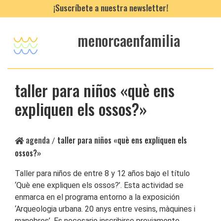
¡Suscríbete a nuestra newsletter!
menorcaenfamilia
taller para niños «què ens
expliquen els ossos?»
agenda
taller para niños «què ens expliquen els
/
ossos?»
Taller para niños de entre 8 y 12 años bajo el título
‘Què ene expliquen els ossos?’. Esta actividad se
enmarca en el programa entorno a la exposición
‘Arqueologia urbana. 20 anys entre vesins, màquines i
manobres’. Es necesario inscribirse previamente