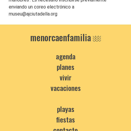
enviando un coreo electrónico a
museu@ajciutadella.org
menorcaenfamilia
agenda
planes
vivir
vacaciones
playas
fiestas
contacto