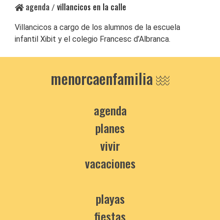
agenda
villancicos en la calle
/
Villancicos a cargo de los alumnos de la escuela
infantil Xibit y el colegio Francesc d’Albranca.
menorcaenfamilia
agenda
planes
vivir
vacaciones
playas
fiestas