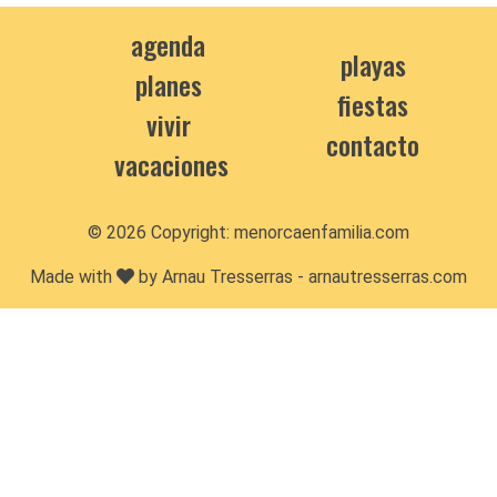
agenda
playas
planes
fiestas
vivir
contacto
vacaciones
© 2026 Copyright:
menorcaenfamilia.com
Made with
by Arnau Tresserras -
arnautresserras.com