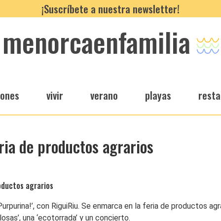
¡Suscríbete a nuestra newsletter!
menorcaenfamilia
iones
vivir
verano
playas
resta
eria de productos agrarios
roductos agrarios
a Purpurina!’, con RiguiRiu. Se enmarca en la feria de productos a
osas’, una ‘ecotorrada’ y un concierto.