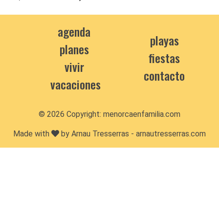
agenda
playas
planes
fiestas
vivir
contacto
vacaciones
© 2026 Copyright:
menorcaenfamilia.com
Made with
by Arnau Tresserras -
arnautresserras.com