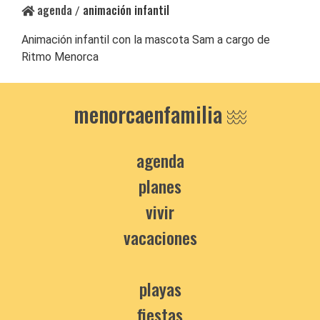
agenda
animación infantil
/
Animación infantil con la mascota Sam a cargo de
Ritmo Menorca
menorcaenfamilia
agenda
planes
vivir
vacaciones
playas
fiestas