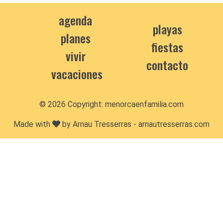
agenda
playas
planes
fiestas
vivir
contacto
vacaciones
© 2026 Copyright:
menorcaenfamilia.com
Made with
by Arnau Tresserras -
arnautresserras.com