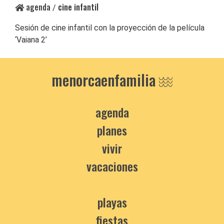
agenda
cine infantil
/
Sesión de cine infantil con la proyección de la película
‘Vaiana 2’
menorcaenfamilia
agenda
planes
vivir
vacaciones
playas
fiestas