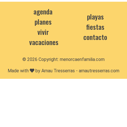
agenda
playas
planes
fiestas
vivir
contacto
vacaciones
© 2026 Copyright:
menorcaenfamilia.com
Made with
by Arnau Tresserras -
arnautresserras.com