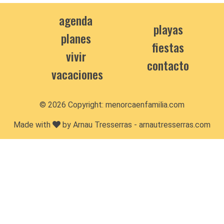
agenda
playas
planes
fiestas
vivir
contacto
vacaciones
© 2026 Copyright:
menorcaenfamilia.com
Made with
by Arnau Tresserras -
arnautresserras.com