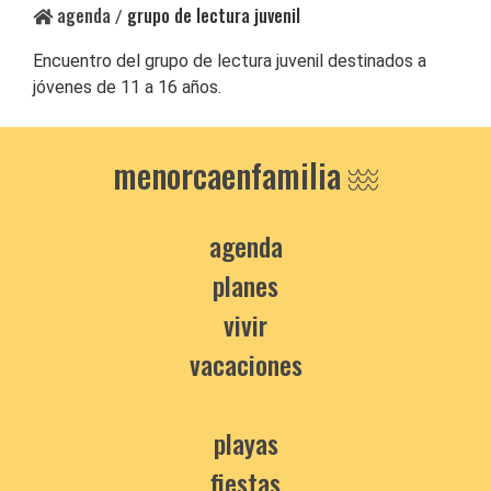
agenda
grupo de lectura juvenil
/
Encuentro del grupo de lectura juvenil destinados a
jóvenes de 11 a 16 años.
menorcaenfamilia
agenda
planes
vivir
vacaciones
playas
fiestas