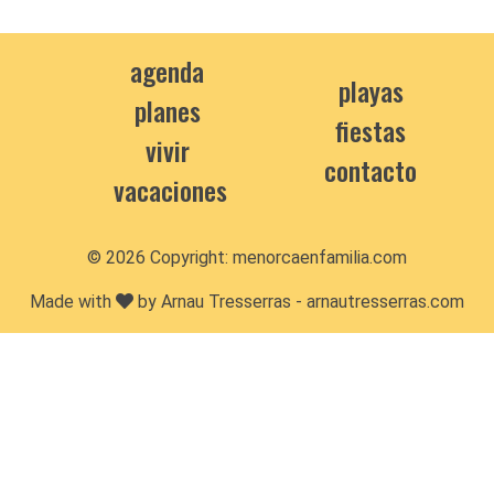
agenda
playas
planes
fiestas
vivir
contacto
vacaciones
© 2026 Copyright:
menorcaenfamilia.com
Made with
by Arnau Tresserras -
arnautresserras.com