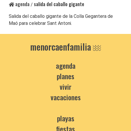
agenda
salida del caballo gigante
/
Salida del caballo gigante de la Colla Gegantera de
Maó para celebrar Sant Antoni.
menorcaenfamilia
agenda
planes
vivir
vacaciones
playas
fiestas