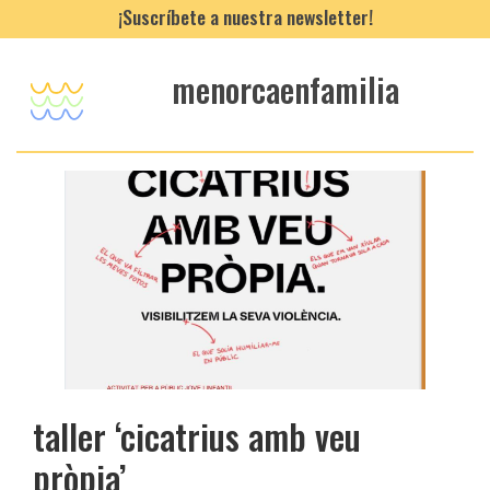
¡Suscríbete a nuestra newsletter!
menorcaenfamilia
taller ‘cicatrius amb veu
pròpia’