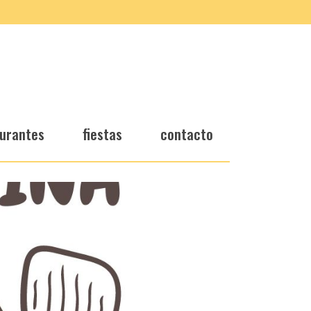
urantes
fiestas
contacto