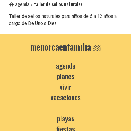
agenda
taller de sellos naturales
/
Taller de sellos naturales para niños de 6 a 12 años a
cargo de De Uno a Diez.
menorcaenfamilia
agenda
planes
vivir
vacaciones
playas
fiestas