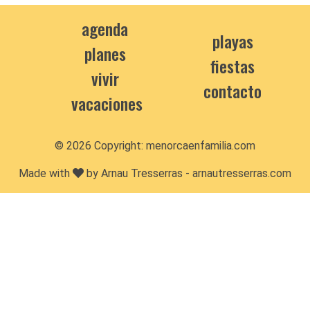
agenda
playas
planes
fiestas
vivir
contacto
vacaciones
© 2026 Copyright:
menorcaenfamilia.com
Made with
by Arnau Tresserras -
arnautresserras.com