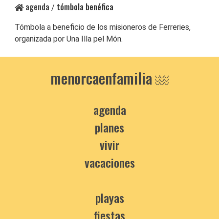
agenda
tómbola benéfica
/
Tómbola a beneficio de los misioneros de Ferreries,
organizada por Una Illa pel Món.
menorcaenfamilia
agenda
planes
vivir
vacaciones
playas
fiestas