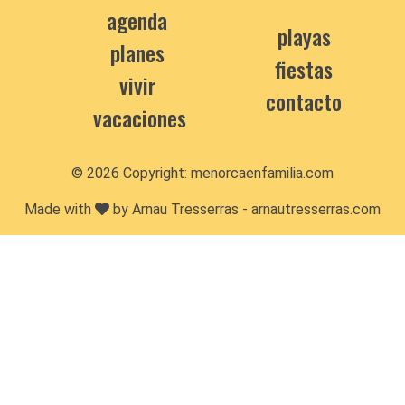
agenda
playas
planes
fiestas
vivir
contacto
vacaciones
© 2026 Copyright:
menorcaenfamilia.com
Made with
by Arnau Tresserras -
arnautresserras.com