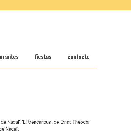
urantes
fiestas
contacto
 de Nadal’: ‘El trencanous’, de Ernst Theodor
de Nadal’.