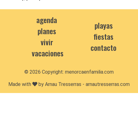
agenda
playas
planes
fiestas
vivir
contacto
vacaciones
© 2026 Copyright:
menorcaenfamilia.com
Made with
by Arnau Tresserras -
arnautresserras.com