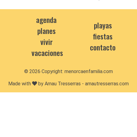
agenda
playas
planes
fiestas
vivir
contacto
vacaciones
© 2026 Copyright:
menorcaenfamilia.com
Made with
by Arnau Tresserras -
arnautresserras.com