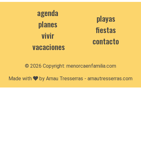
agenda
playas
planes
fiestas
vivir
contacto
vacaciones
© 2026 Copyright:
menorcaenfamilia.com
Made with
by Arnau Tresserras -
arnautresserras.com