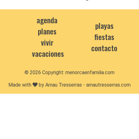
agenda
playas
planes
fiestas
vivir
contacto
vacaciones
© 2026 Copyright:
menorcaenfamilia.com
Made with
by Arnau Tresserras -
arnautresserras.com