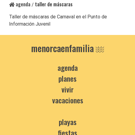
agenda
taller de máscaras
/
Taller de máscaras de Carnaval en el Punto de
Información Juvenil
menorcaenfamilia
agenda
planes
vivir
vacaciones
playas
fiestas