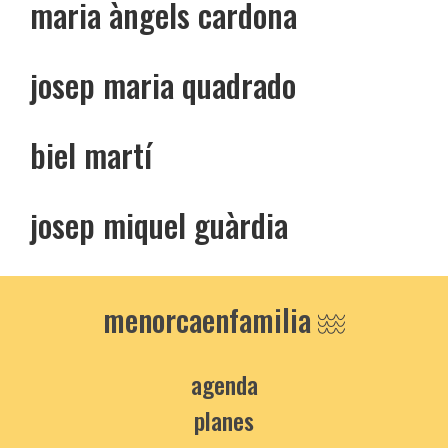
maria àngels cardona
josep maria quadrado
biel martí
josep miquel guàrdia
menorcaenfamilia
agenda
planes